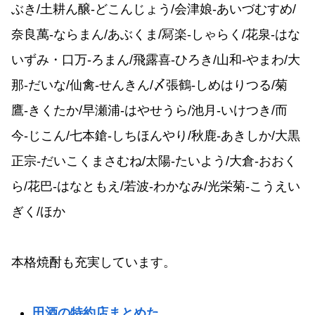
ぶき/土耕ん醸-どこんじょう/会津娘-あいづむすめ/
奈良萬-ならまん/あぶくま/冩楽-しゃらく/花泉-はな
いずみ・口万-ろまん/飛露喜-ひろき/山和-やまわ/大
那-だいな/仙禽-せんきん/〆張鶴-しめはりつる/菊
鷹-きくたか/早瀬浦-はやせうら/池月-いけつき/而
今-じこん/七本鎗-しちほんやり/秋鹿-あきしか/大黒
正宗-だいこくまさむね/太陽-たいよう/大倉-おおく
ら/花巴-はなともえ/若波-わかなみ/光栄菊-こうえい
ぎく/ほか
本格焼酎も充実しています。
田酒の特約店まとめた