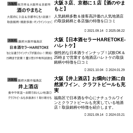
大阪３店、京都に１店【酒のやま
大阪府
もと】
人気銘柄多数＆接客高評価の人気地酒店
の取扱銘柄と各店舗の特徴を口コミ
2021.09.14
2025.08.22
大阪【日本酒セラーHARETOKE-
大阪府
ハレトケ】
個性的な日本酒ラインナップ！試飲OK＆
25時まで営業する地酒店ハレトケの取扱
銘柄や特徴を口コミ
2021.10.04
2024.01.29
大阪【井上酒店】お燗向け酒に自
大阪府
然派ワイン、クラフトビールも充
実
福島区で日本酒を中心にナチュラルワイ
ンとクラフトビールも充実している地酒
店！取扱銘柄や特徴を紹介します。
2021.09.14
2024.03.21