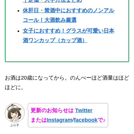
休肝日・禁酒中におすすめのノンアル
コール！大酒飲み厳選
女子におすすめ！グラスが可愛い日本
酒ワンカップ（カップ酒）
お酒は20歳になってから。のんべーほど酒量はほど
ほどに。
更新のお知らせは
Twitter
または
Instagram
/
facebook
で♪
ぶり子