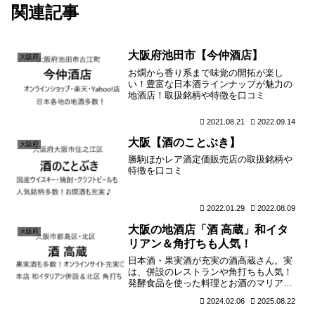
関連記事
大阪府池田市【今仲酒店】
大阪府
お燗から香り系まで味覚の開拓が楽し
い！豊富な日本酒ラインナップが魅力の
地酒店！取扱銘柄や特徴を口コミ
2021.08.21
2022.09.14
大阪【酒のことぶき】
大阪府
勝駒ほかレア酒定価販売店の取扱銘柄や
特徴を口コミ
2022.01.29
2022.08.09
大阪の地酒店「酒 高蔵」和イタ
大阪府
リアン＆角打ちも人気！
日本酒・果実酒が充実の酒高蔵さん。実
は、併設のレストランや角打ちも人気！
発酵食品を使った料理とお酒のマリアー
ジュを楽しみたい。
2024.02.06
2025.08.22