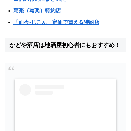
冩楽（写楽）特約店
「而今-じこん」定価で買える特約店
かどや酒店は地酒屋初心者にもおすすめ！