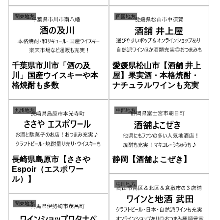
関東地方
四国地方
千葉県市川市「酒の及
愛媛県松山市【酒舗 井上
川」国産ウイスキーや本
屋】果実酒・本格焼酎・
格焼酎も多数
ナチュラルワインも充実
九州地方
中部地方
長崎県島原市【ささや
静岡【酒舗よこぜき】
Espoir（エスポワー
ル）】
中国地方
関東地方