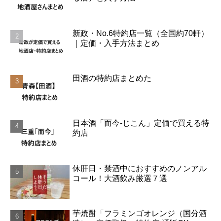
新政・No.6特約店一覧（全国約70軒）
｜定価・入手方法まとめ
田酒の特約店まとめた
日本酒「而今-じこん」定価で買える特
約店
休肝日・禁酒中におすすめのノンアル
コール！大酒飲み厳選７選
芋焼酎「フラミンゴオレンジ（国分酒