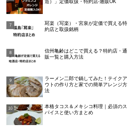
造）」定価取扱・特約店-通販OK
冩楽（写楽）・宮泉が定価で買える特
約店と取扱銘柄
信州亀齢はどこで買える？特約店・通
販一覧と購入方法
ラーメン二郎で鍋してみた！テイクア
ウトの作り方と家での簡単アレンジ方
法
本格タコス＆メキシコ料理｜必須のス
パイスと使い方まとめ