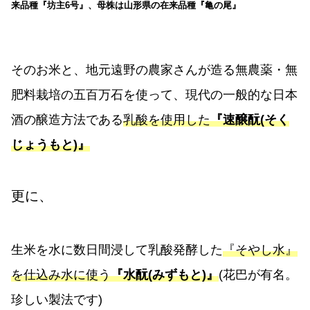
来品種『坊主6号』、母株は山形県の在来品種『亀の尾』
そのお米と、地元遠野の農家さんが造る無農薬・無
肥料栽培の五百万石を使って、現代の一般的な日本
酒の醸造方法である
乳酸を使用した
『速醸酛(そく
じょうもと)』
更に、
生米を水に数日間浸して乳酸発酵した
『そやし水』
を仕込み水に使う
『水酛(みずもと)』
(花巴が有名。
珍しい製法です)