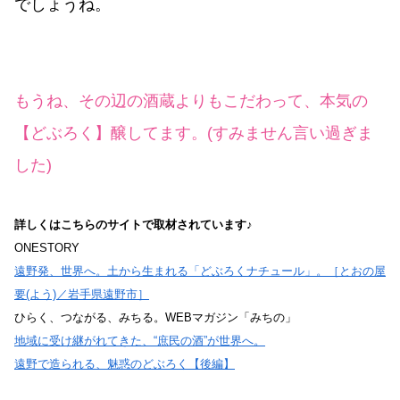
でしょうね。
もうね、その辺の酒蔵よりもこだわって、本気の
【どぶろく】醸してます。(すみません言い過ぎま
した)
詳しくはこちらのサイトで取材されています♪
ONESTORY
遠野発、世界へ。土から生まれる「どぶろくナチュール」。［とおの屋
要(よう)／岩手県遠野市］
ひらく、つながる、みちる。WEBマガジン「みちの」
地域に受け継がれてきた、“庶民の酒”が世界へ。
遠野で造られる、魅惑のどぶろく【後編】