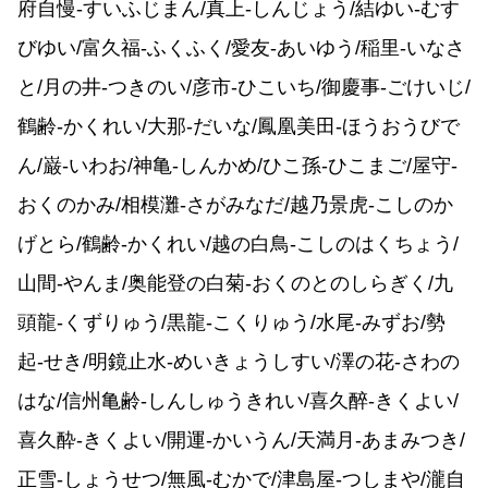
府自慢-すいふじまん/真上-しんじょう/結ゆい-むす
びゆい/富久福-ふくふく/愛友-あいゆう/稲里-いなさ
と/月の井-つきのい/彦市-ひこいち/御慶事-ごけいじ/
鶴齢-かくれい/大那-だいな/鳳凰美田-ほうおうびで
ん/巌-いわお/神亀-しんかめ/ひこ孫-ひこまご/屋守-
おくのかみ/相模灘-さがみなだ/越乃景虎-こしのか
げとら/鶴齢-かくれい/越の白鳥-こしのはくちょう/
山間-やんま/奥能登の白菊-おくのとのしらぎく/九
頭龍-くずりゅう/黒龍-こくりゅう/水尾-みずお/勢
起-せき/明鏡止水-めいきょうしすい/澤の花-さわの
はな/信州亀齢-しんしゅうきれい/喜久醉-きくよい/
喜久酔-きくよい/開運-かいうん/天満月-あまみつき/
正雪-しょうせつ/無風-むかで/津島屋-つしまや/瀧自