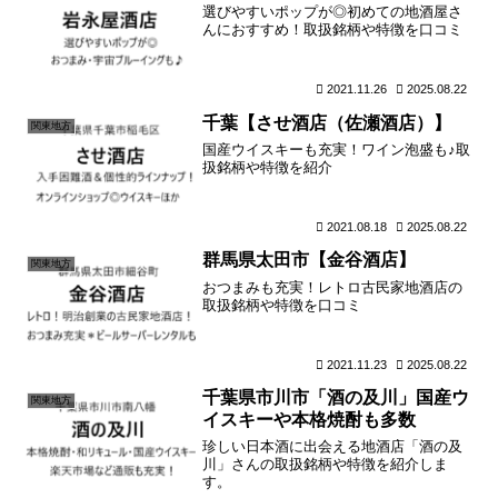
選びやすいポップが◎初めての地酒屋さ
んにおすすめ！取扱銘柄や特徴を口コミ
2021.11.26
2025.08.22
千葉【させ酒店（佐瀬酒店）】
関東地方
国産ウイスキーも充実！ワイン泡盛も♪取
扱銘柄や特徴を紹介
2021.08.18
2025.08.22
群馬県太田市【金谷酒店】
関東地方
おつまみも充実！レトロ古民家地酒店の
取扱銘柄や特徴を口コミ
2021.11.23
2025.08.22
千葉県市川市「酒の及川」国産ウ
関東地方
イスキーや本格焼酎も多数
珍しい日本酒に出会える地酒店「酒の及
川」さんの取扱銘柄や特徴を紹介しま
す。