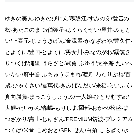
ゆきの美人-ゆきのびじん/墨廼江-すみのえ/愛宕の
松-あたごのまつ/伯楽星-はくらくせい/麓井-ふもと
い/上喜元-じょうきげん/金澤屋-かなざわや/豊久仁-
とよくに/豊国-とよくに/男女川-みなのがわ/霧筑き
りつくば/浦里-うらざと/武勇-ぶゆう/太平海-たいへ
いかい/府中誉-ふちゅうほまれ/渡舟-わたりぶね/百
歳-ひゃくさい/君萬代-きみばんだい/来福-らいふく/
真向勝負-まっこうしょうぶ/一人娘-ひとりむすめ/
大観-たいかん/森嶋-もりしま/岡部-おかべ/松盛-ま
つざかり/壽山-じゅざん/PREMIUM筑波-プレミアム
つくば/米音-こめおと/SEN-せん/白菊-しらぎく/水