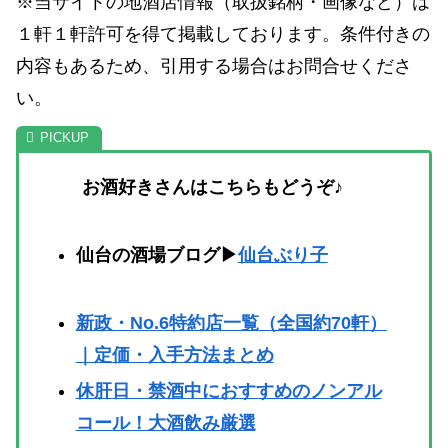
※当サイトの地酒店情報（取扱銘柄・画像など）は
１軒１軒許可を得て掲載しております。条件付きの
内容もあるため、引用する場合はお問合せくださ
い。
お酒好きさんはこちらもどうぞ♪
仙台の酒場ブログ▶
仙台ぶり子
新政・No.6特約店一覧（全国約70軒）
｜定価・入手方法まとめ
休肝日・禁酒中におすすめのノンアル
コール！大酒飲み厳選