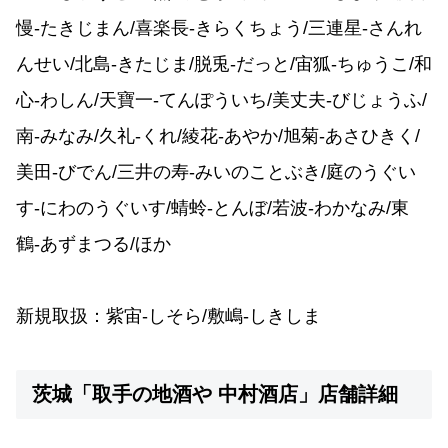
慢-たきじまん/喜楽長-きらくちょう/三連星-さんれ
んせい/北島-きたじま/脱兎-だっと/宙狐-ちゅうこ/和
心-わしん/天寶一-てんぽういち/美丈夫-びじょうふ/
南-みなみ/久礼-くれ/綾花-あやか/旭菊-あさひきく/
美田-びでん/三井の寿-みいのことぶき/庭のうぐい
す-にわのうぐいす/蜻蛉-とんぼ/若波-わかなみ/東
鶴-あずまつる/ほか
新規取扱：紫宙-しそら/敷嶋-しきしま
茨城「取手の地酒や 中村酒店」店舗詳細