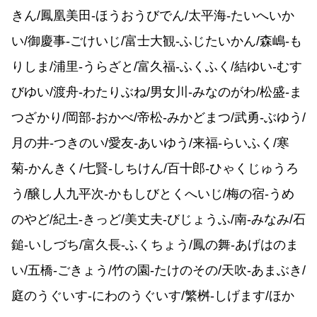
きん/鳳凰美田-ほうおうびでん/太平海-たいへいか
い/御慶事-ごけいじ/富士大観-ふじたいかん/森嶋-も
りしま/浦里-うらざと/富久福-ふくふく/結ゆい-むす
びゆい/渡舟-わたりぶね/男女川-みなのがわ/松盛-ま
つざかり/岡部-おかべ/帝松-みかどまつ/武勇-ぶゆう/
月の井-つきのい/愛友-あいゆう/来福-らいふく/寒
菊-かんきく/七賢-しちけん/百十郎-ひゃくじゅうろ
う/醸し人九平次-かもしびとくへいじ/梅の宿-うめ
のやど/紀土-きっど/美丈夫-びじょうふ/南-みなみ/石
鎚-いしづち/富久長-ふくちょう/鳳の舞-あげはのま
い/五橋-ごきょう/竹の園-たけのその/天吹-あまぶき/
庭のうぐいす-にわのうぐいす/繁桝-しげます/ほか