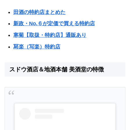
田酒の特約店まとめた
新政・No.６が定価で買える特約店
寒菊【取扱・特約店】通販あり
冩楽（写楽）特約店
スドウ酒店＆地酒本舗 美酒堂の特徴