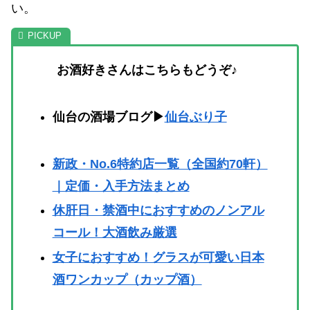
い。
お酒好きさんはこちらもどうぞ♪
仙台の酒場ブログ▶
仙台ぶり子
新政・No.6特約店一覧（全国約70軒）
｜定価・入手方法まとめ
休肝日・禁酒中におすすめのノンアル
コール！大酒飲み厳選
女子におすすめ！グラスが可愛い日本
酒ワンカップ（カップ酒）