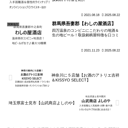
2021.08.18
2025.08.22
群馬県吾妻郡【わしの屋酒店】
関東地方
四万温泉のコンビニにこだわりの地酒＆
生の地ビール！取扱銘柄屋特徴を口コミ
2021.11.23
2025.08.22
神奈川に５店舗【お酒のアトリエ吉祥
＆KISSYO SELECT】
埼玉県富士見市【山武商店よしのや】