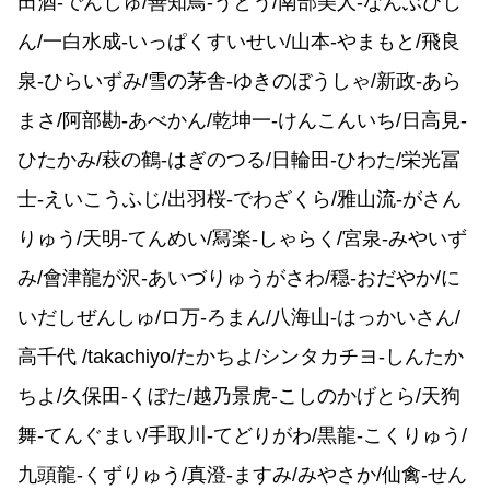
田酒-でんしゅ/善知鳥-うとう/南部美人-なんぶびじ
ん/一白水成-いっぱくすいせい/山本-やまもと/飛良
泉-ひらいずみ/雪の茅舎-ゆきのぼうしゃ/新政-あら
まさ/阿部勘-あべかん/乾坤一-けんこんいち/日高見-
ひたかみ/萩の鶴-はぎのつる/日輪田-ひわた/栄光冨
士-えいこうふじ/出羽桜-でわざくら/雅山流-がさん
りゅう/天明-てんめい/冩楽-しゃらく/宮泉-みやいず
み/會津龍が沢-あいづりゅうがさわ/穏-おだやか/に
いだしぜんしゅ/ロ万-ろまん/八海山-はっかいさん/
高千代 /takachiyo/たかちよ/シンタカチヨ-しんたか
ちよ/久保田-くぼた/越乃景虎-こしのかげとら/天狗
舞-てんぐまい/手取川-てどりがわ/黒龍-こくりゅう/
九頭龍-くずりゅう/真澄-ますみ/みやさか/仙禽-せん