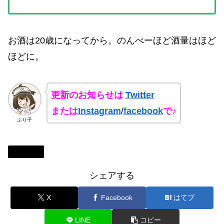
お酒は20歳になってから。のんべーほど酒量はほど
ほどに。
更新のお知らせは
Twitter
または
Instagram
/
facebook
で♪
ぶり子
関東地方
シェアする
X
Facebook
はてブ
LINE
コピー