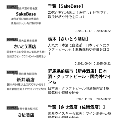
千葉【SakeBase】
関東地方
20代が営む地酒店！角打ちも評判です。
取扱銘柄や特徴を口コミ
2021.11.17
2025.08.22
栃木【さいとう酒店】
関東地方
人気の日本酒に自然派・日本ワインにク
ラフトビールも！取扱銘柄や特徴を口コ
ミ
2021.09.04
2025.08.22
群馬県前橋市【新井酒店】日本
関東地方
酒・クラフトビール・国内外ワイ
ンも
日本酒・クラフトビール他酒類充実！取
扱銘柄や特徴を紹介
2021.11.23
2025.08.22
千葉【させ酒店（佐瀬酒店）】
関東地方
国産ウイスキーも充実！ワイン泡盛も♪取
扱銘柄や特徴を紹介