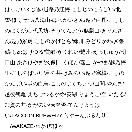
はっけいくびき/越路乃紅梅-こしじのこうばい/北
雪-ほくせつ/八海山-はっかいさん/越乃白雁-こしじ
のはくがん/想天坊-そうてんぼう/麒麟山-きりんざ
ん/越乃景虎-こしのかげとら/緑川-みどりかわ/〆張
鶴-しめはりつる/鶴齢-かくれい/越州-えっしゅう/朝
日山-あさひやま/久保田-くぼた/嘉山-かやま/越乃梅
里-こしのばいり/君の井-きみのい/越乃寒梅-こしの
かんばい/越の白鳥-こしのはくちょう/山間-やんま/
越後鶴亀-えちごつるかめ/菱湖-りょうこ/至-いたる/
加賀の井-かがのい/天領盃-てんりょうは
い/LAGOON BREWERY-らぐーんぶるわり
ー/WAKAZE-わかぜ/ほか