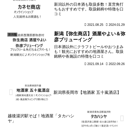
新潟以外の日本酒も取扱多数！直営角打
ちもおすすめです。取扱銘柄や特徴を口
コミ
2021.08.25
2024.01.29
新潟【弥生商店】酒屋やよい＆弥
新潟県
彦ブリューイング
日本酒以外にクラフトビールやおつまみ
も！観光におすすめの地酒屋さん。取扱
銘柄や各施設の特徴を口コミ
2021.09.14
2022.09.26
新潟県長岡市【地酒家 五十嵐酒店】
越後湯沢駅そば！地酒屋「タカハシ
ヤ」