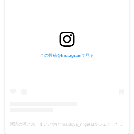
この投稿をInstagramで見る
新潟の酒と米 まいどや(@maidoya_niigata)がシェアした投稿