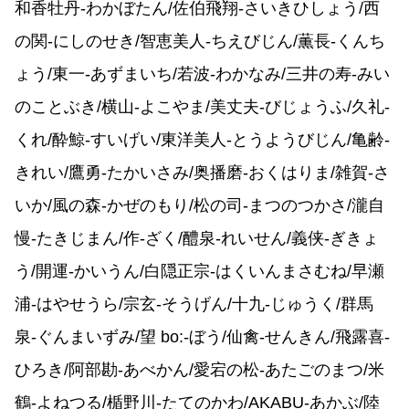
和香牡丹-わかぼたん/佐伯飛翔-さいきひしょう/西
の関-にしのせき/智恵美人-ちえびじん/薫長-くんち
ょう/東一-あずまいち/若波-わかなみ/三井の寿-みい
のことぶき/横山-よこやま/美丈夫-びじょうふ/久礼-
くれ/酔鯨-すいげい/東洋美人-とうようびじん/亀齢-
きれい/鷹勇-たかいさみ/奥播磨-おくはりま/雑賀-さ
いか/風の森-かぜのもり/松の司-まつのつかさ/瀧自
慢-たきじまん/作-ざく/醴泉-れいせん/義侠-ぎきょ
う/開運-かいうん/白隠正宗-はくいんまさむね/早瀬
浦-はやせうら/宗玄-そうげん/十九-じゅうく/群馬
泉-ぐんまいずみ/望 bo:-ぼう/仙禽-せんきん/飛露喜-
ひろき/阿部勘-あべかん/愛宕の松-あたごのまつ/米
鶴-よねつる/楯野川-たてのかわ/AKABU-あかぶ/陸