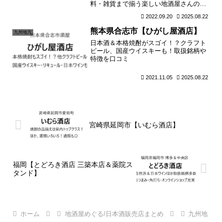
料・雑貨まで揃う楽しい地酒屋さんの紹
介です。お酒の取扱銘柄日本酒だけでな
2022.09.20
2025.08.22
く、本格焼酎の品揃えもバッチリです。
うちゅうブルーイング、イチローズモル
熊本県合志市【ひがし屋酒店】
九州地方
トが入荷することもあるみ...
日本酒＆本格焼酎がスゴイ！？クラフト
ビール、国産ウイスキーも！取扱銘柄や
特徴を口コミ
2021.11.05
2025.08.22
宮崎県延岡市【いむら酒店】
福岡【とどろき酒店 三築本店＆薬院ス
タンド】
ホーム
地酒屋めぐる/日本酒販売店まとめ
九州地