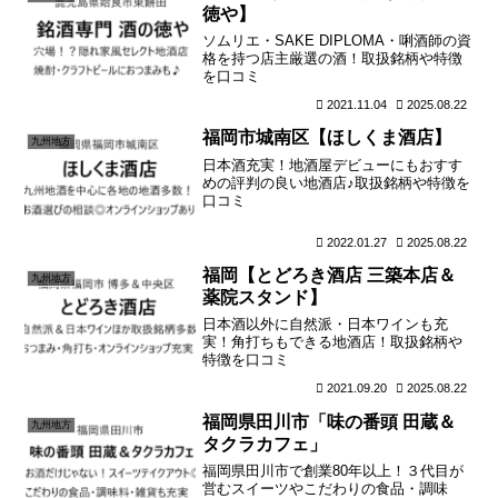
徳や】
ソムリエ・SAKE DIPLOMA・唎酒師の資
格を持つ店主厳選の酒！取扱銘柄や特徴
を口コミ
2021.11.04
2025.08.22
福岡市城南区【ほしくま酒店】
九州地方
日本酒充実！地酒屋デビューにもおすす
めの評判の良い地酒店♪取扱銘柄や特徴を
口コミ
2022.01.27
2025.08.22
福岡【とどろき酒店 三築本店＆
九州地方
薬院スタンド】
日本酒以外に自然派・日本ワインも充
実！角打ちもできる地酒店！取扱銘柄や
特徴を口コミ
2021.09.20
2025.08.22
福岡県田川市「味の番頭 田蔵＆
九州地方
タクラカフェ」
福岡県田川市で創業80年以上！３代目が
営むスイーツやこだわりの食品・調味