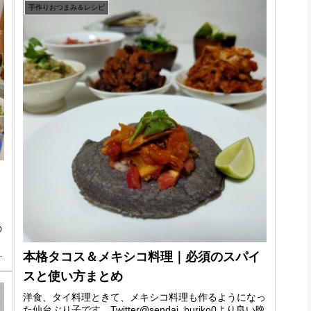
手作りおつまみ＆レシピ
の
楽
み
本格タコス＆メキシコ料理｜必須のスパイ
スと使い方まとめ
洋食、タイ料理ときて、メキシコ料理も作るようになっ
た仙台ぶり子です。Twitter@sendai_buriko0より良い晩