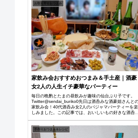
お取り寄せおつまみ
家飲み会おすすめおつまみ＆手土産｜酒豪
女2人の人生イチ豪華なパーティー
毎日の晩酌とたまの昼飲みが趣味の仙台ぶり子です。
Twitter@sendai_buriko0先日は酒呑みな酒豪姐さんと
家飲み会！40代酒呑み女2人のパジャマパーティーを
しみました。この記事では、おいしいもの好きな酒呑
におすすめの家飲み...
手作りおつまみ＆レシピ