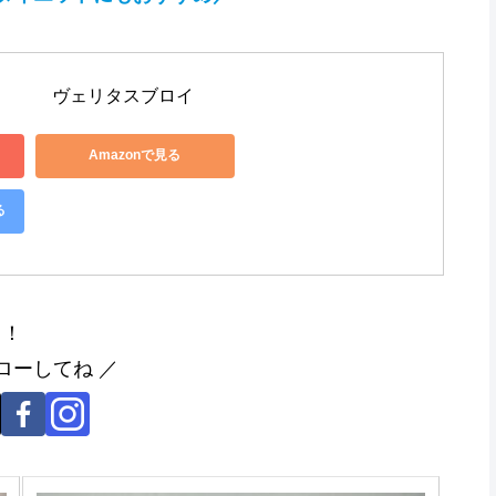
ヴェリタスブロイ
Amazonで見る
る
よ！
ローしてね ／