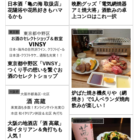
晩酌グッズ「電気網焼器
日本酒「亀の海 取扱店」
アミ焼大将」酒飲みの卓
花陽浴や花邑好きもハマ
上コンロはこれ一択
るかも
おうち居酒屋グッズ
東京都
東京都中野区「VINSY」
つくり手の想いを繋ぐお
酒のセレクトショップ
大阪府
炉ばた焼き機炙りや（網
焼き）で1人ベランダ焼肉
飲みが楽しい！
家飲みdeペアリング
大阪の地酒店「酒 高蔵」
和イタリアン＆角打ちも
人気！