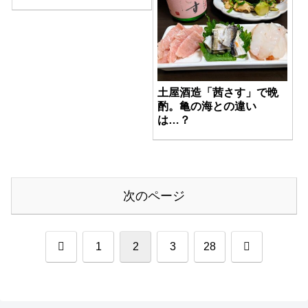
土屋酒造「茜さす」で晩
酌。亀の海との違い
は…？
次のページ
前
次
1
2
3
28
へ
へ