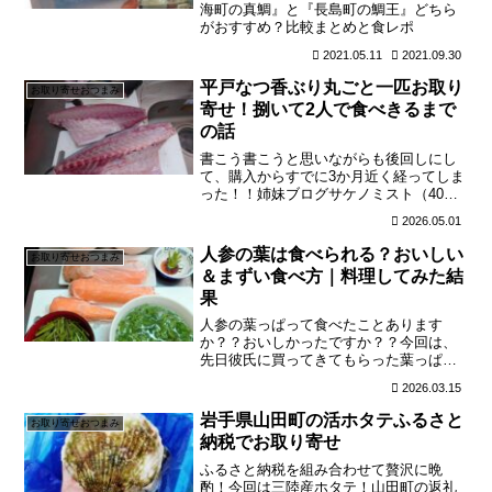
海町の真鯛』と『長島町の鯛王』どちら
がおすすめ？比較まとめと食レポ
2021.05.11
2021.09.30
平戸なつ香ぶり丸ごと一匹お取り
お取り寄せおつまみ
寄せ！捌いて2人で食べきるまで
の話
書こう書こうと思いながらも後回しにし
て、購入からすでに3か月近く経ってしま
った！！姉妹ブログサケノミスト（40代
酒飲み女の日記）にてリアルタイムでレ
2026.05.01
ポしていた「平戸なつ香ぶりを丸ごと一
匹（丸ごと一本）食べきった感想」をこ
人参の葉は食べられる？おいしい
お取り寄せおつまみ
の記事でまとめるね。...
＆まずい食べ方｜料理してみた結
果
人参の葉っぱって食べたことあります
か？？おいしかったですか？？今回は、
先日彼氏に買ってきてもらった葉っぱ付
きの人参を、食べきるまでの話を書こう
2026.03.15
と思います。▶こだわり野菜の直送便な
ら「食べチョク」▶お手頃においしい野
岩手県山田町の活ホタテふるさと
お取り寄せおつまみ
菜なら「楽天市場」▶珍しい...
納税でお取り寄せ
ふるさと納税を組み合わせて贅沢に晩
酌！今回は三陸産ホタテ！山田町の返礼