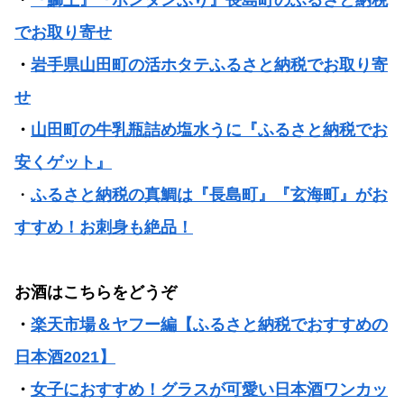
でお取り寄せ
・
岩手県山田町の活ホタテふるさと納税でお取り寄
せ
・
山田町の牛乳瓶詰め塩水うに『ふるさと納税でお
安くゲット』
・
ふるさと納税の真鯛は『長島町』『玄海町』がお
すすめ！お刺身も絶品！
お酒はこちらをどうぞ
・
楽天市場＆ヤフー編【ふるさと納税でおすすめの
日本酒2021】
・
女子におすすめ！グラスが可愛い日本酒ワンカッ