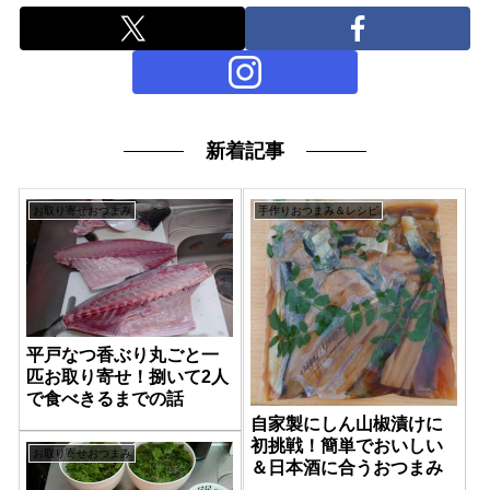
新着記事
お取り寄せおつまみ
手作りおつまみ＆レシピ
平戸なつ香ぶり丸ごと一
匹お取り寄せ！捌いて2人
で食べきるまでの話
自家製にしん山椒漬けに
初挑戦！簡単でおいしい
お取り寄せおつまみ
＆日本酒に合うおつまみ