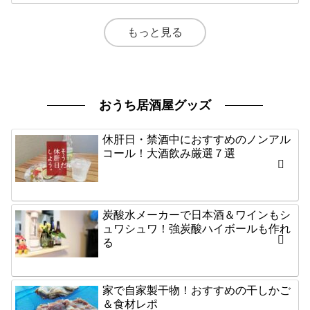
もっと見る
おうち居酒屋グッズ
休肝日・禁酒中におすすめのノンアル
コール！大酒飲み厳選７選
炭酸水メーカーで日本酒＆ワインもシ
ュワシュワ！強炭酸ハイボールも作れ
る
家で自家製干物！おすすめの干しかご
＆食材レポ